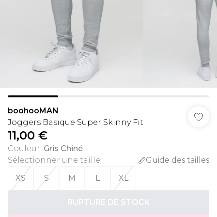
boohooMAN
Joggers Basique Super Skinny Fit
11,00 €
Couleur
:
Gris Chiné
Sélectionner une taille
:
Guide des tailles
XS
S
M
L
XL
RUPTURE DE STOCK