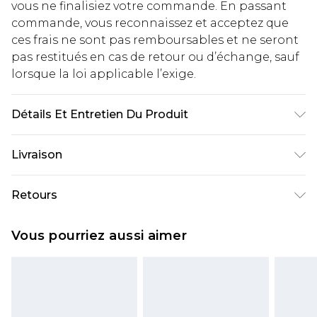
vous ne finalisiez votre commande. En passant
commande, vous reconnaissez et acceptez que
ces frais ne sont pas remboursables et ne seront
pas restitués en cas de retour ou d’échange, sauf
lorsque la loi applicable l’exige.
Détails Et Entretien Du Produit
60% COTON 40% POLY
Livraison
Livraison standard France
€2.99
Retours
Jusqu'à 7 jours ouvrables
Un problème survient ? Vous disposez de 21 jours
Livraison express France
€9.99
Vous pourriez aussi aimer
à compter de la réception pour nous retourner
Jusqu'à 2 jours ouvrables (commande avant
un article.
14h)
Veuillez noter que si vous effectuez un retour, la
Evri Parcel Shop
€2.99
somme de 5.99€ vous sera demandée.
Jusqu'à 7 jours ouvrables