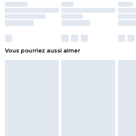
portés, non lavés et porter leurs étiquettes
d'origine. Les chaussures doivent également être
essayées en intérieur. Les articles pour la maison,
y compris le linge de lit, les matelas, les
surmatelas et les oreillers, doivent être inutilisés
et dans leur emballage d'origine non ouvert. Ceci
Vous pourriez aussi aimer
n'affecte pas vos droits statutaires.
Cliquez
ici
pour consulter l'intégralité de notre
politique de retour.