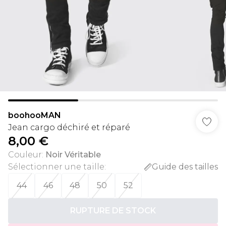
boohooMAN
Jean cargo déchiré et réparé
8,00 €
Couleur
:
Noir Véritable
Sélectionner une taille
:
Guide des tailles
44
46
48
50
52
RUPTURE DE STOCK