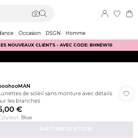
dance
Occasion
DSGN
Homme
 LES NOUVEAUX CLIENTS - AVEC CODE: BHNEW10
boohooMAN
Lunettes de soleil sans monture avec détails
sur les branches
5,00 €
Couleur
:
Blue
RUPTURE DE STOCK