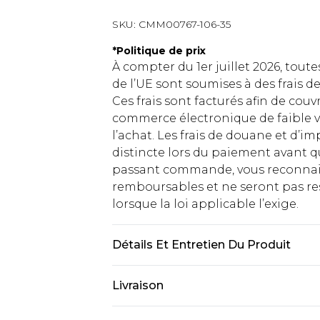
SKU:
CMM00767-106-35
*
Politique de prix
À compter du 1er juillet 2026, tout
de l’UE sont soumises à des frais
Ces frais sont facturés afin de couv
commerce électronique de faible v
l’achat. Les frais de douane et d’
distincte lors du paiement avant q
passant commande, vous reconnaiss
remboursables et ne seront pas res
lorsque la loi applicable l’exige.
Détails Et Entretien Du Produit
90 % Cuivre 10 % Polycarbonate
Livraison
Livraison standard France