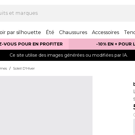
oir par silhouette
Été
Chaussures
Accessoires
Ten
Z-VOUS POUR EN PROFITER
-10% EN + POUR
Ce site utilise des images générées ou modifiées par IA.
mmes
/
Soleil D'Hiver