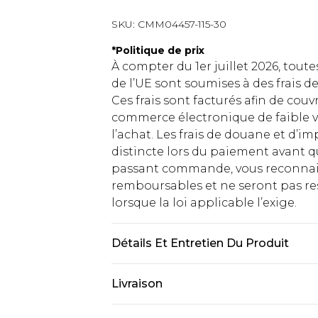
SKU:
CMM04457-115-30
*
Politique de prix
À compter du 1er juillet 2026, tout
de l’UE sont soumises à des frais
Ces frais sont facturés afin de couv
commerce électronique de faible v
l’achat. Les frais de douane et d’
distincte lors du paiement avant q
passant commande, vous reconnaiss
remboursables et ne seront pas res
lorsque la loi applicable l’exige.
Détails Et Entretien Du Produit
60 % Coton, 40 % Polyester. Le modè
Livraison
Livraison standard France