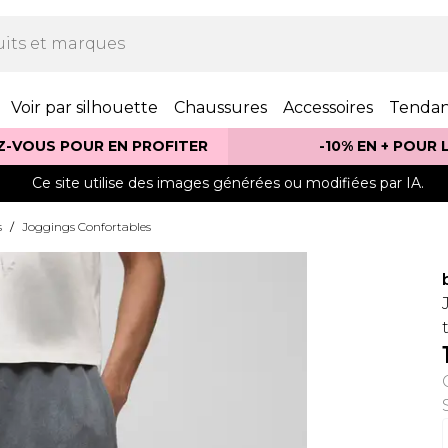
Voir par silhouette
Chaussures
Accessoires
Tenda
Z-VOUS POUR EN PROFITER
-10% EN + POUR
Ce site utilise des images générées ou modifiées par IA.
s
/
Joggings Confortables