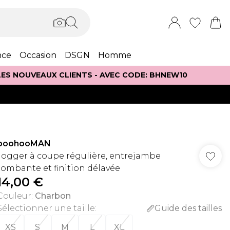
nce
Occasion
DSGN
Homme
 LES NOUVEAUX CLIENTS - AVEC CODE: BHNEW10
boohooMAN
Jogger à coupe régulière, entrejambe
tombante et finition délavée
14,00 €
Couleur
:
Charbon
Sélectionner une taille
:
Guide des tailles
XS
S
M
L
XL