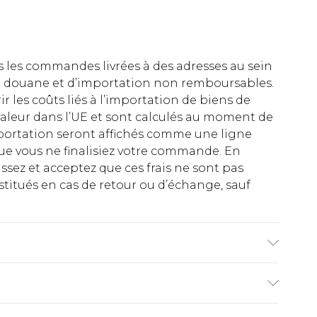
es les commandes livrées à des adresses au sein
 de douane et d’importation non remboursables.
rir les coûts liés à l’importation de biens de
aleur dans l’UE et sont calculés au moment de
importation seront affichés comme une ligne
ue vous ne finalisiez votre commande. En
ez et acceptez que ces frais ne sont pas
titués en cas de retour ou d’échange, sauf
le mesure 6'1 et porte une taille UK M/32.
€2.99