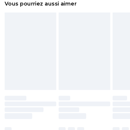
Vous pourriez aussi aimer
n'affecte pas vos droits statutaires.
Cliquez
ici
pour consulter l'intégralité de notre
politique de retour.