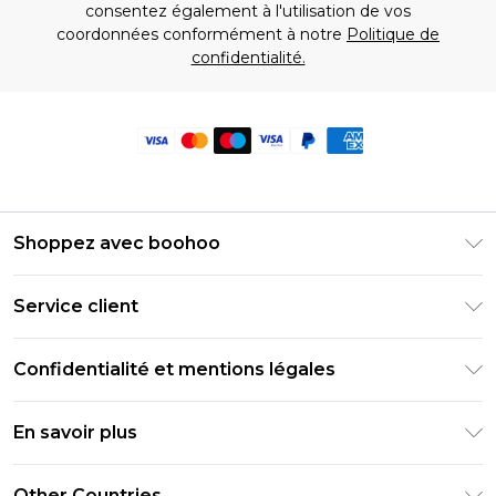
consentez également à l'utilisation de vos
coordonnées conformément à notre
Politique de
confidentialité.
Shoppez avec boohoo
Livraison Club Premier
Service client
Guide des tailles
Retournez votre commande
PayPal
Confidentialité et mentions légales
Foire Aux Questions
Clearpay
Politique de confidentialité
Informations de livraison
En savoir plus
Klarna
Conditions générales
Informations sur les retours
Réduction étudiant - Student Beans
Carrières chez Boohoo
Conditions d'utilisation
Other Countries