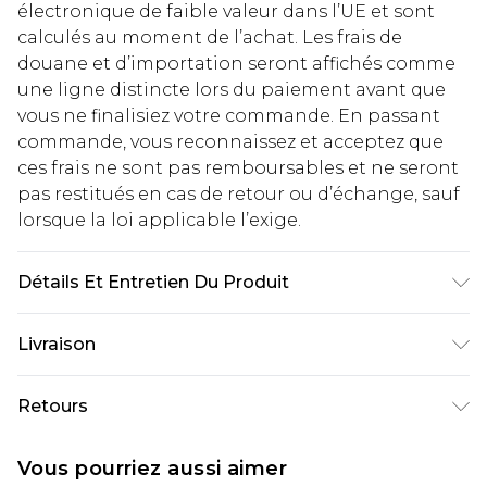
électronique de faible valeur dans l’UE et sont
calculés au moment de l’achat. Les frais de
douane et d’importation seront affichés comme
une ligne distincte lors du paiement avant que
vous ne finalisiez votre commande. En passant
commande, vous reconnaissez et acceptez que
ces frais ne sont pas remboursables et ne seront
pas restitués en cas de retour ou d’échange, sauf
lorsque la loi applicable l’exige.
Détails Et Entretien Du Produit
100% Polyester. Le modèle mesure 6'1 et porte la
Livraison
taille UK 3XL/42
Livraison standard France
€2.99
Retours
Jusqu'à 7 jours ouvrables
Un problème survient ? Vous disposez de 21 jours
Livraison express France
€9.99
Vous pourriez aussi aimer
à compter de la réception pour nous retourner