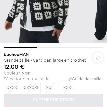
boohooMAN
Grande taille - Cardigan large en crochet
12,00 €
Couleur
:
Noir
Sélectionner une taille
:
Guide des tailles
XXXXL
XXXXXL
XXL
XXXL
RUPTURE DE STOCK