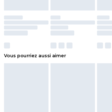
endommagé.
Les chaussures et/ou vêtements doivent être non
portés, non lavés et porter leurs étiquettes
d'origine. Les chaussures doivent également être
essayées en intérieur. Les articles pour la maison,
y compris le linge de lit, les matelas, les
surmatelas et les oreillers, doivent être inutilisés
et dans leur emballage d'origine non ouvert. Ceci
Vous pourriez aussi aimer
n'affecte pas vos droits statutaires.
Cliquez
ici
pour consulter l'intégralité de notre
politique de retour.