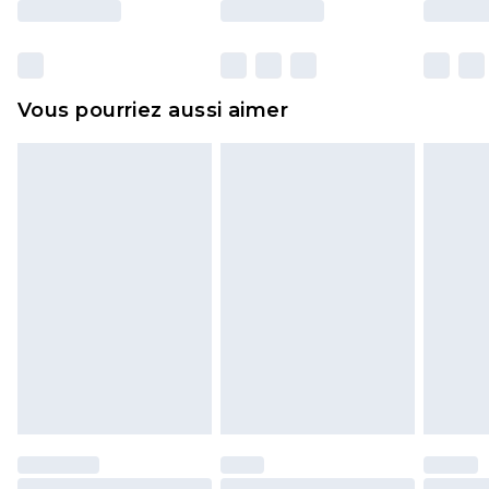
y compris le linge de lit, les matelas, les
surmatelas et les oreillers, doivent être inutilisés
et dans leur emballage d'origine non ouvert. Ceci
Vous pourriez aussi aimer
n'affecte pas vos droits statutaires.
Cliquez
ici
pour consulter l'intégralité de notre
politique de retour.