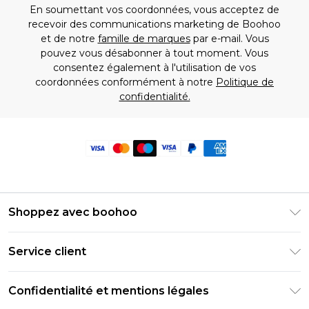
En soumettant vos coordonnées, vous acceptez de
recevoir des communications marketing de Boohoo
et de notre
famille de marques
par e-mail. Vous
pouvez vous désabonner à tout moment. Vous
consentez également à l'utilisation de vos
coordonnées conformément à notre
Politique de
confidentialité.
Shoppez avec boohoo
Livraison Club Premier
Service client
Guide des tailles
Retournez votre commande
PayPal
Confidentialité et mentions légales
Foire Aux Questions
Clearpay