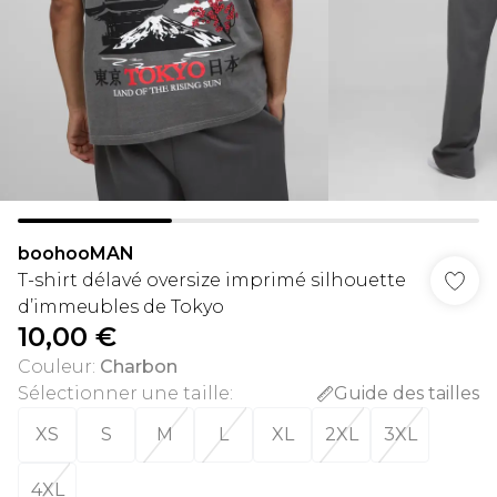
boohooMAN
T-shirt délavé oversize imprimé silhouette
d’immeubles de Tokyo
10,00 €
Couleur
:
Charbon
Sélectionner une taille
:
Guide des tailles
XS
S
M
L
XL
2XL
3XL
4XL