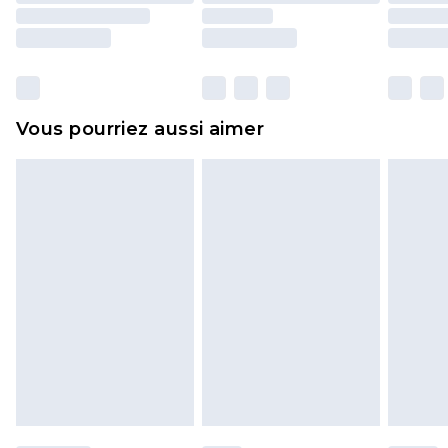
essayées en intérieur. Les articles pour la maison,
y compris le linge de lit, les matelas, les
surmatelas et les oreillers, doivent être inutilisés
et dans leur emballage d'origine non ouvert. Ceci
Vous pourriez aussi aimer
n'affecte pas vos droits statutaires.
Cliquez
ici
pour consulter l'intégralité de notre
politique de retour.