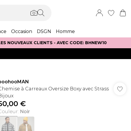
nce
Occasion
DSGN
Homme
 LES NOUVEAUX CLIENTS - AVEC CODE: BHNEW10
boohooMAN
Chemise à Carreaux Oversize Boxy avec Strass
Bijoux
50,00 €
Couleur
:
Noir