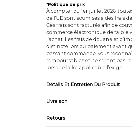
*
Politique de prix
À compter du 1er juillet 2026, tout
de l’UE sont soumises à des frais
Ces frais sont facturés afin de couv
commerce électronique de faible v
l’achat. Les frais de douane et d’
distincte lors du paiement avant q
passant commande, vous reconnaiss
remboursables et ne seront pas res
lorsque la loi applicable l’exige.
Détails Et Entretien Du Produit
100% Polyester. Le mannequin mesu
Livraison
Livraison standard France
Retours
Jusqu'à 7 jours ouvrables
Un problème survient ? Vous dispos