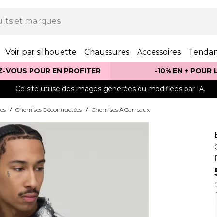
Voir par silhouette
Chaussures
Accessoires
Tenda
Z-VOUS POUR EN PROFITER
-10% EN + POUR
Ce site utilise des images générées ou modifiées par IA.
es
/
Chemises Décontractées
/
Chemises À Carreaux