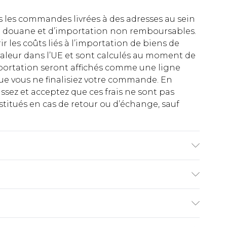
es les commandes livrées à des adresses au sein
 de douane et d’importation non remboursables.
rir les coûts liés à l’importation de biens de
aleur dans l’UE et sont calculés au moment de
importation seront affichés comme une ligne
ue vous ne finalisiez votre commande. En
ez et acceptez que ces frais ne sont pas
titués en cas de retour ou d’échange, sauf
re 1m85 et porte une taille M/32 UK
€2.99
ez de 21 jours à compter de la réception pour