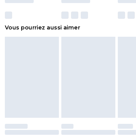
y compris le linge de lit, les matelas, les
surmatelas et les oreillers, doivent être inutilisés
et dans leur emballage d'origine non ouvert. Ceci
Vous pourriez aussi aimer
n'affecte pas vos droits statutaires.
Cliquez
ici
pour consulter l'intégralité de notre
politique de retour.