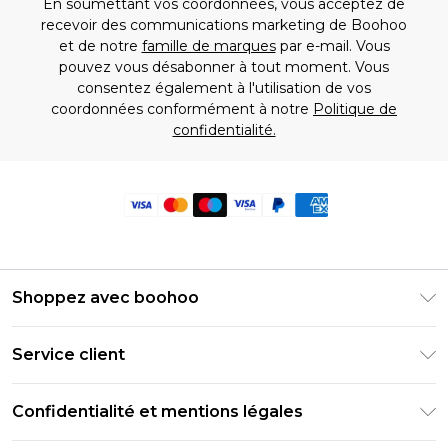
En soumettant vos coordonnées, vous acceptez de
recevoir des communications marketing de Boohoo
et de notre
famille de marques
par e-mail. Vous
pouvez vous désabonner à tout moment. Vous
consentez également à l'utilisation de vos
coordonnées conformément à notre
Politique de
confidentialité.
Shoppez avec boohoo
Livraison Club Premier
Service client
Guide des tailles
Retournez votre commande
PayPal
Confidentialité et mentions légales
Foire Aux Questions
Clearpay