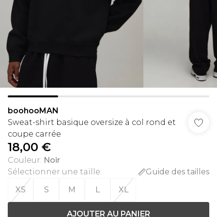
boohooMAN
Sweat-shirt basique oversize à col rond et
coupe carrée
18,00 €
Couleur
:
Noir
Sélectionner une taille
:
Guide des tailles
XS
S
M
L
XL
AJOUTER AU PANIER