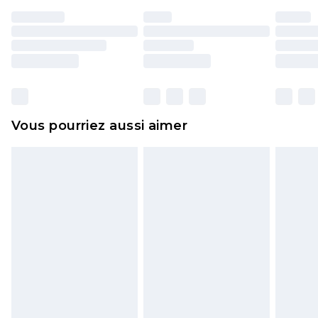
portés, non lavés et porter leurs étiquettes
d'origine. Les chaussures doivent également être
essayées en intérieur. Les articles pour la maison,
y compris le linge de lit, les matelas, les
surmatelas et les oreillers, doivent être inutilisés
et dans leur emballage d'origine non ouvert. Ceci
Vous pourriez aussi aimer
n'affecte pas vos droits statutaires.
Cliquez
ici
pour consulter l'intégralité de notre
politique de retour.