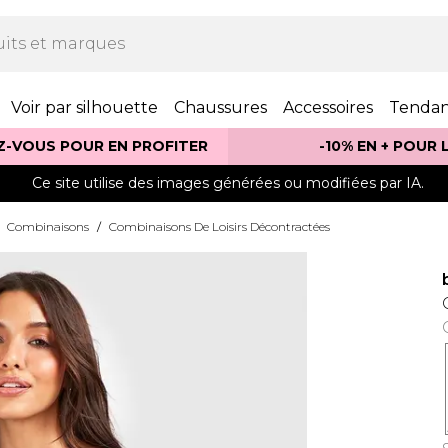
Voir par silhouette
Chaussures
Accessoires
Tenda
Z-VOUS POUR EN PROFITER
-10% EN + POUR
Ce site utilise des images générées ou modifiées par IA.
Combinaisons
/
Combinaisons De Loisirs Décontractées