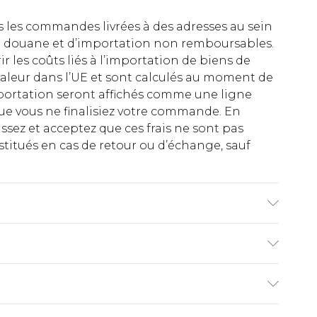
es les commandes livrées à des adresses au sein
 de douane et d’importation non remboursables.
rir les coûts liés à l’importation de biens de
aleur dans l’UE et sont calculés au moment de
importation seront affichés comme une ligne
ue vous ne finalisiez votre commande. En
ez et acceptez que ces frais ne sont pas
titués en cas de retour ou d’échange, sauf
odel wears UK size 10.
€2.99
ez de 21 jours à compter de la réception pour