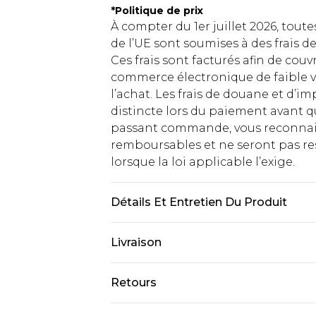
*
Politique de prix
À compter du 1er juillet 2026, tout
de l’UE sont soumises à des frais
Ces frais sont facturés afin de couv
commerce électronique de faible v
l’achat. Les frais de douane et d’
distincte lors du paiement avant q
passant commande, vous reconnaiss
remboursables et ne seront pas res
lorsque la loi applicable l’exige.
Détails Et Entretien Du Produit
100% Polyester. Do not dry clean. M
Livraison
Livraison standard France
Retours
Jusqu'à 7 jours ouvrables
Un problème survient ? Vous dispos