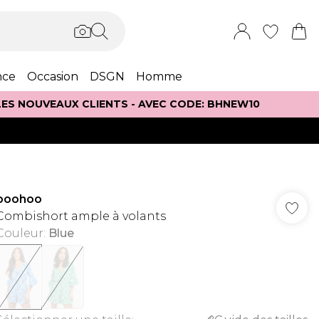
nce
Occasion
DSGN
Homme
 LES NOUVEAUX CLIENTS - AVEC CODE: BHNEW10
boohoo
Combishort ample à volants
Couleur
:
Blue