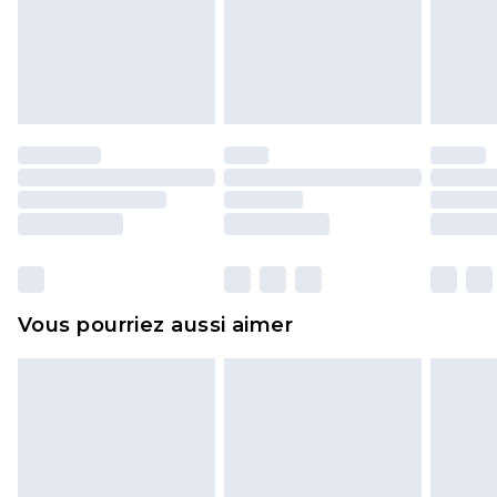
pour adultes, les maillots de bain ou la lingerie si
l'opercule d'hygiène est endommagé ou
endommagé.
Les chaussures et/ou vêtements doivent être non
portés, non lavés et porter leurs étiquettes
d'origine. Les chaussures doivent également être
essayées en intérieur. Les articles pour la maison,
y compris le linge de lit, les matelas, les
surmatelas et les oreillers, doivent être inutilisés
et dans leur emballage d'origine non ouvert. Ceci
Vous pourriez aussi aimer
n'affecte pas vos droits statutaires.
Cliquez
ici
pour consulter l'intégralité de notre
politique de retour.