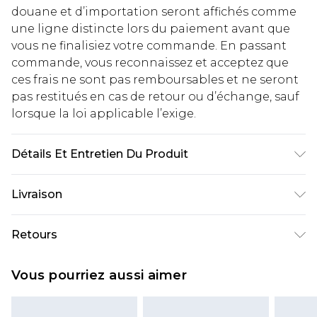
douane et d’importation seront affichés comme
une ligne distincte lors du paiement avant que
vous ne finalisiez votre commande. En passant
commande, vous reconnaissez et acceptez que
ces frais ne sont pas remboursables et ne seront
pas restitués en cas de retour ou d’échange, sauf
lorsque la loi applicable l’exige.
Détails Et Entretien Du Produit
Composition principale : 100% Polyester Lavage
Livraison
en machine. Le mannequin porte une taille 10.
Livraison standard France
€2.99
Retours
Jusqu'à 7 jours ouvrables
Un problème survient ? Vous disposez de 21 jours
Livraison express France
€9.99
Vous pourriez aussi aimer
à compter de la réception pour nous retourner
Jusqu'à 2 jours ouvrables (commande avant
un article.
14h)