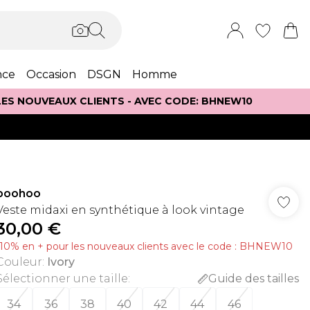
nce
Occasion
DSGN
Homme
 LES NOUVEAUX CLIENTS - AVEC CODE: BHNEW10
boohoo
Veste midaxi en synthétique à look vintage
30,00 €
-10% en + pour les nouveaux clients avec le code : BHNEW10
Couleur
:
Ivory
Sélectionner une taille
:
Guide des tailles
34
36
38
40
42
44
46