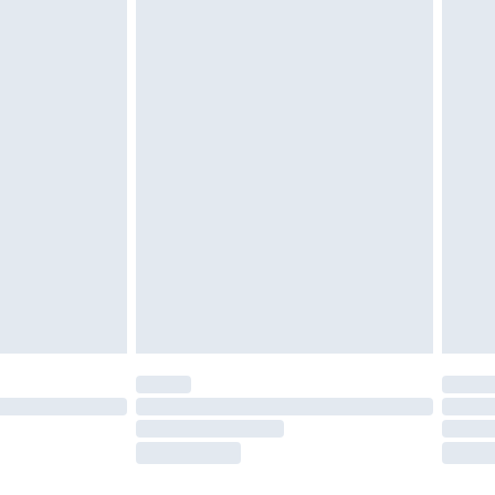
es doivent également être essayées en
n, y compris le linge de lit, les matelas, les
 être inutilisés et dans leur emballage d'origine
roits statutaires.
ité de notre politique de retour.