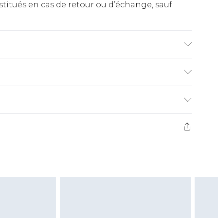
titués en cas de retour ou d’échange, sauf
ter. Doublure 100 % Polyester. Lavable en
 UK 10.
€2.99
ez de 21 jours à compter de la réception pour
€9.99
e avant 14h)
z un retour, la somme de 5.99€ vous sera
€2.99
s pas rembourser les masques tendance, les
gs, les jouets pour adultes, les maillots de
e d'hygiène est endommagé ou endommagé.
vent être non portés, non lavés et porter leurs