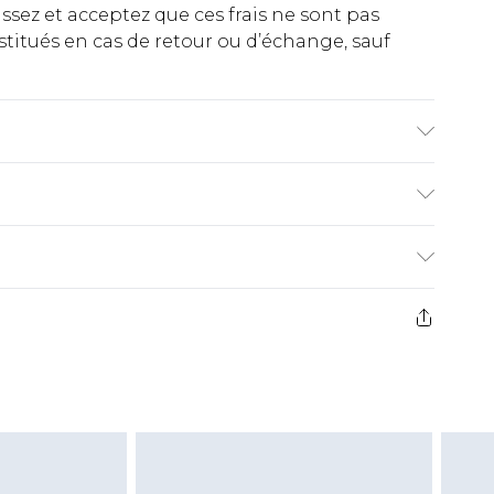
ez et acceptez que ces frais ne sont pas
titués en cas de retour ou d’échange, sauf
scose. Ne pas blanchir, ne pas sécher en
quin porte la taille 10.
€2.99
ez de 21 jours à compter de la réception pour
€9.99
e avant 14h)
z un retour, la somme de 5.99€ vous sera
€2.99
s pas rembourser les masques tendance, les
gs, les jouets pour adultes, les maillots de
e d'hygiène est endommagé ou endommagé.