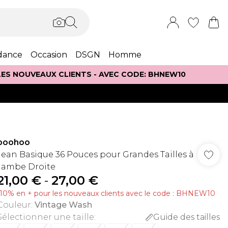
dance
Occasion
DSGN
Homme
 LES NOUVEAUX CLIENTS - AVEC CODE: BHNEW10
boohoo
Jean Basique 36 Pouces pour Grandes Tailles à
Jambe Droite
21,00 €
-
27,00 €
-10% en + pour les nouveaux clients avec le code : BHNEW10
Couleur
:
Vintage Wash
Sélectionner une taille
:
Guide des tailles