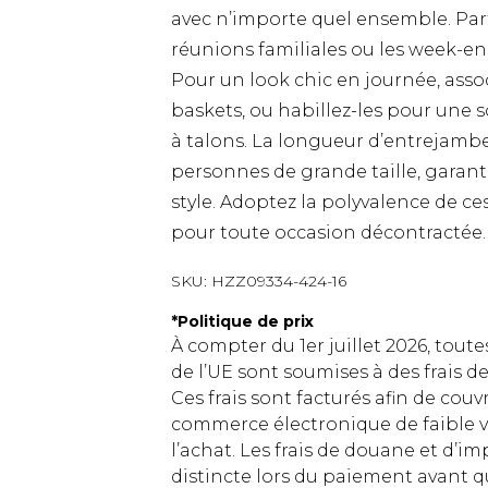
avec n’importe quel ensemble. Parfa
réunions familiales ou les week-ends
Pour un look chic en journée, assoc
baskets, ou habillez-les pour une s
à talons. La longueur d’entrejamb
personnes de grande taille, garan
style. Adoptez la polyvalence de ce
pour toute occasion décontractée.
SKU:
HZZ09334-424-16
*
Politique de prix
À compter du 1er juillet 2026, tout
de l’UE sont soumises à des frais
Ces frais sont facturés afin de couv
commerce électronique de faible v
l’achat. Les frais de douane et d’
distincte lors du paiement avant q