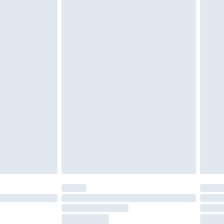
vent être non portés, non lavés et porter leurs
es doivent également être essayées en
n, y compris le linge de lit, les matelas, les
 être inutilisés et dans leur emballage d'origine
roits statutaires.
ité de notre politique de retour.