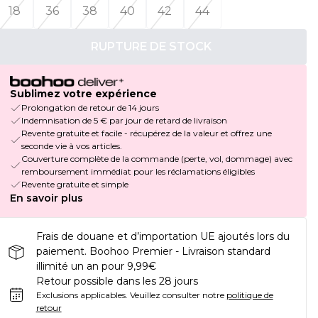
18
36
38
40
42
44
RUPTURE DE STOCK
Sublimez votre expérience
Prolongation de retour de 14 jours
Indemnisation de 5 € par jour de retard de livraison
Revente gratuite et facile - récupérez de la valeur et offrez une
seconde vie à vos articles.
Couverture complète de la commande (perte, vol, dommage) avec
remboursement immédiat pour les réclamations éligibles
Revente gratuite et simple
En savoir plus
Frais de douane et d’importation UE ajoutés lors du
paiement. Boohoo Premier - Livraison standard
illimité un an pour 9,99€
Retour possible dans les 28 jours
Exclusions applicables.
Veuillez consulter notre
politique de
retour