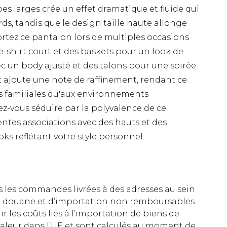
es larges crée un effet dramatique et fluide qui
ds, tandis que le design taille haute allonge
 Portez ce pantalon lors de multiples occasions
e-shirt court et des baskets pour un look de
ec un body ajusté et des talons pour une soirée
ant ajoute une note de raffinement, rendant ce
s familiales qu'aux environnements
ez-vous séduire par la polyvalence de ce
ntes associations avec des hauts et des
oks reflétant votre style personnel.
es les commandes livrées à des adresses au sein
 de douane et d’importation non remboursables.
rir les coûts liés à l’importation de biens de
aleur dans l’UE et sont calculés au moment de