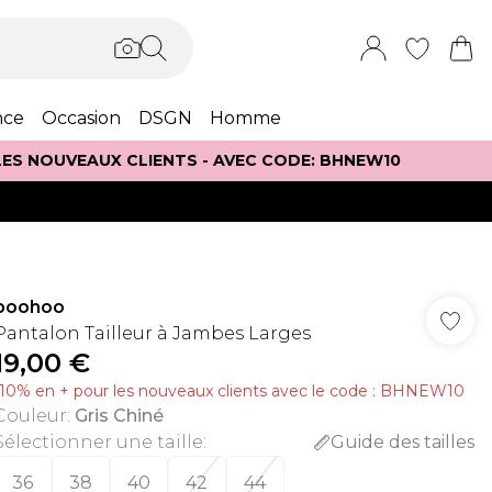
nce
Occasion
DSGN
Homme
 LES NOUVEAUX CLIENTS - AVEC CODE: BHNEW10
boohoo
Pantalon Tailleur à Jambes Larges
19,00 €
-10% en + pour les nouveaux clients avec le code : BHNEW10
Couleur
:
Gris Chiné
Sélectionner une taille
:
Guide des tailles
36
38
40
42
44