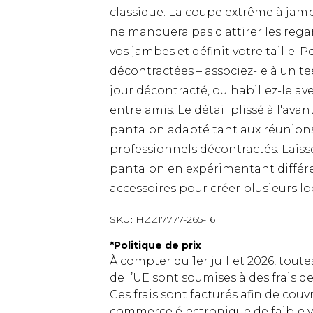
classique. La coupe extrême à jamb
ne manquera pas d'attirer les regar
vos jambes et définit votre taille.
décontractées – associez-le à un te
jour décontracté, ou habillez-le av
entre amis. Le détail plissé à l'av
pantalon adapté tant aux réunion
professionnels décontractés. Laiss
pantalon en expérimentant différe
accessoires pour créer plusieurs lo
SKU:
HZZ17777-265-16
*
Politique de prix
À compter du 1er juillet 2026, tout
de l’UE sont soumises à des frais
Ces frais sont facturés afin de couv
commerce électronique de faible v