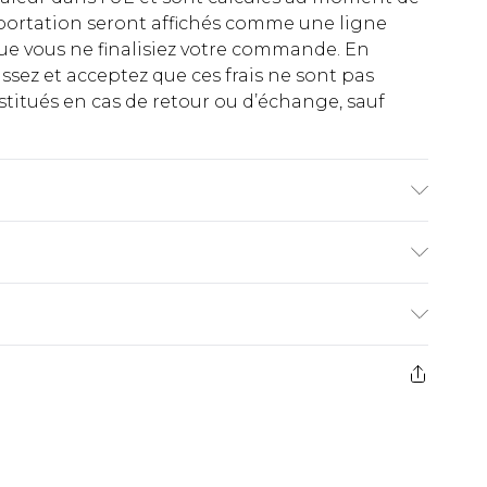
importation seront affichés comme une ligne
ue vous ne finalisiez votre commande. En
ez et acceptez que ces frais ne sont pas
titués en cas de retour ou d’échange, sauf
ndex. Laver les couleurs foncées séparément.
€2.99
ez de 21 jours à compter de la réception pour
€9.99
e avant 14h)
z un retour, la somme de 5.99€ vous sera
€2.99
s pas rembourser les masques tendance, les