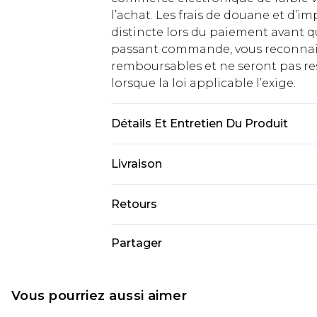
l’achat. Les frais de douane et d’
distincte lors du paiement avant q
passant commande, vous reconnaiss
remboursables et ne seront pas res
lorsque la loi applicable l’exige.
Détails Et Entretien Du Produit
97 % Polyester, 3 % Élasthanne/Spa
Livraison
Livraison standard France
Retours
Jusqu'à 7 jours ouvrables
Un problème survient ? Vous dispos
Partager
Livraison express France
nous retourner un article.
Jusqu'à 2 jours ouvrables (command
Veuillez noter que si vous effectue
Evri Parcel Shop
demandée.
Vous pourriez aussi aimer
Jusqu'à 7 jours ouvrables
Veuillez noter que nous ne pouvon