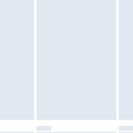
gs, les jouets pour adultes, les maillots de
e d'hygiène est endommagé ou endommagé.
vent être non portés, non lavés et porter leurs
es doivent également être essayées en
n, y compris le linge de lit, les matelas, les
 être inutilisés et dans leur emballage d'origine
roits statutaires.
ité de notre politique de retour.