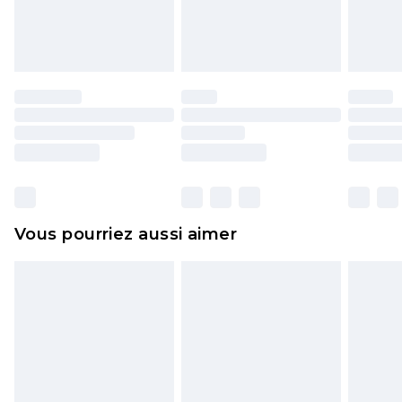
l'opercule d'hygiène est endommagé ou
endommagé.
Les chaussures et/ou vêtements doivent être non
portés, non lavés et porter leurs étiquettes
d'origine. Les chaussures doivent également être
essayées en intérieur. Les articles pour la maison,
y compris le linge de lit, les matelas, les
surmatelas et les oreillers, doivent être inutilisés
et dans leur emballage d'origine non ouvert. Ceci
Vous pourriez aussi aimer
n'affecte pas vos droits statutaires.
Cliquez
ici
pour consulter l'intégralité de notre
politique de retour.