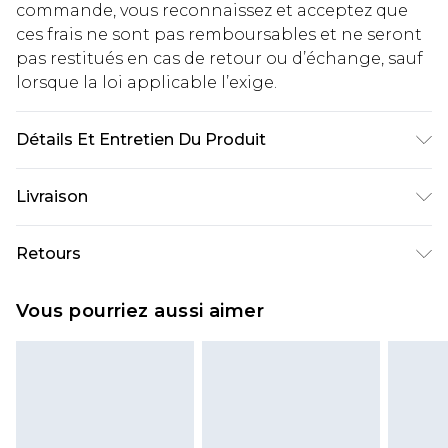
commande, vous reconnaissez et acceptez que
ces frais ne sont pas remboursables et ne seront
pas restitués en cas de retour ou d’échange, sauf
lorsque la loi applicable l’exige.
Détails Et Entretien Du Produit
85 % polyester, 15 % élasthanne. Doublure : 100 %
Livraison
polyester, hors garniture.
Livraison standard France
€2.99
Retours
Jusqu'à 7 jours ouvrables
Un problème survient ? Vous disposez de 21 jours
Livraison express France
€9.99
Vous pourriez aussi aimer
à compter de la réception pour nous retourner
Jusqu'à 2 jours ouvrables (commande avant
un article.
14h)
Veuillez noter que si vous effectuez un retour, la
Evri Parcel Shop
€2.99
somme de 5.99€ vous sera demandée.
Jusqu'à 7 jours ouvrables
Veuillez noter que nous ne pouvons pas