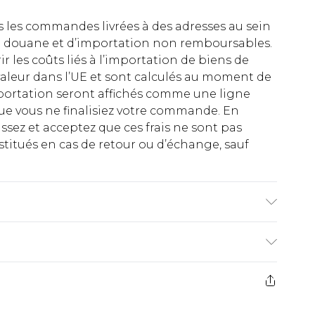
es les commandes livrées à des adresses au sein
 de douane et d’importation non remboursables.
rir les coûts liés à l’importation de biens de
aleur dans l’UE et sont calculés au moment de
importation seront affichés comme une ligne
ue vous ne finalisiez votre commande. En
ez et acceptez que ces frais ne sont pas
titués en cas de retour ou d’échange, sauf
€2.99
ez de 21 jours à compter de la réception pour
€9.99
e avant 14h)
z un retour, la somme de 5.99€ vous sera