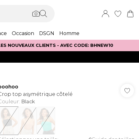
nce
Occasion
DSGN
Homme
 LES NOUVEAUX CLIENTS - AVEC CODE: BHNEW10
boohoo
Crop top asymétrique côtelé
Couleur
:
Black