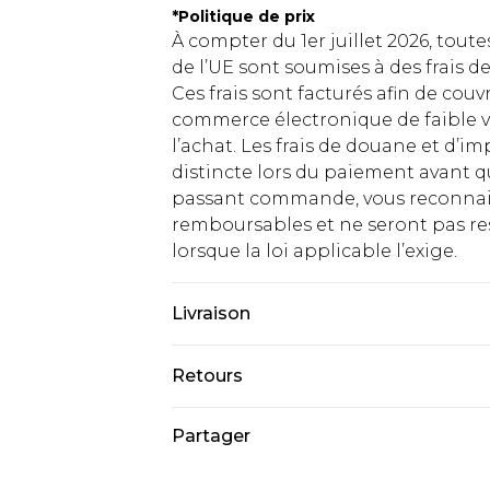
*
Politique de prix
À compter du 1er juillet 2026, tout
de l’UE sont soumises à des frais
Ces frais sont facturés afin de couv
commerce électronique de faible v
l’achat. Les frais de douane et d’
distincte lors du paiement avant q
passant commande, vous reconnaiss
remboursables et ne seront pas res
lorsque la loi applicable l’exige.
Livraison
Livraison standard France
Retours
Jusqu'à 7 jours ouvrables
Un problème survient ? Vous dispos
Partager
Livraison express France
nous retourner un article.
Jusqu'à 2 jours ouvrables (command
Veuillez noter que si vous effectue