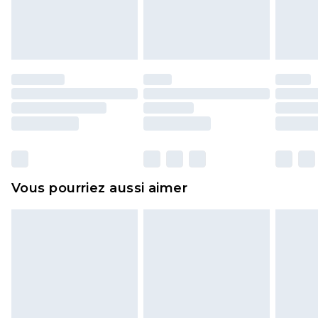
l'opercule d'hygiène est endommagé ou
endommagé.
Les chaussures et/ou vêtements doivent être non
portés, non lavés et porter leurs étiquettes
d'origine. Les chaussures doivent également être
essayées en intérieur. Les articles pour la maison,
y compris le linge de lit, les matelas, les
surmatelas et les oreillers, doivent être inutilisés
et dans leur emballage d'origine non ouvert. Ceci
Vous pourriez aussi aimer
n'affecte pas vos droits statutaires.
Cliquez
ici
pour consulter l'intégralité de notre
politique de retour.