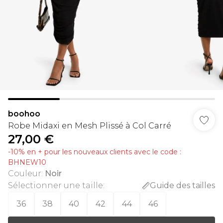
boohoo
Robe Midaxi en Mesh Plissé à Col Carré
27,00 €
-10% en + pour les nouveaux clients avec le code :
BHNEW10
Couleur
:
Noir
Sélectionner une taille
:
Guide des tailles
36
38
40
42
44
46