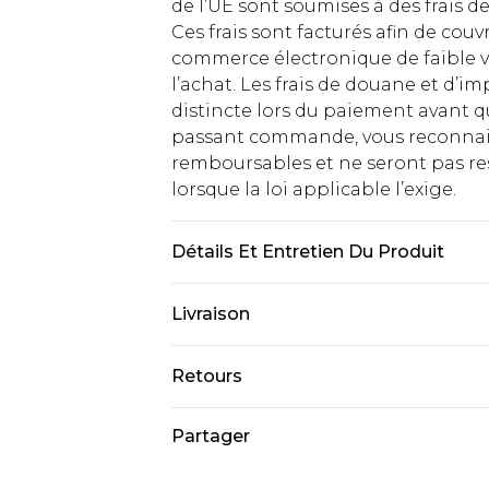
de l’UE sont soumises à des frais
Ces frais sont facturés afin de couv
commerce électronique de faible v
l’achat. Les frais de douane et d’
distincte lors du paiement avant q
passant commande, vous reconnaiss
remboursables et ne seront pas res
lorsque la loi applicable l’exige.
Détails Et Entretien Du Produit
Les verres offrent une protection 
Livraison
directe du soleil ou la lumière arti
utilisés comme protection oculair
Livraison standard France
Retours
à la conduite au crépuscule ou de n
Jusqu'à 7 jours ouvrables
Un problème survient ? Vous dispos
Partager
Livraison express France
nous retourner un article.
Jusqu'à 2 jours ouvrables (command
Veuillez noter que si vous effectue