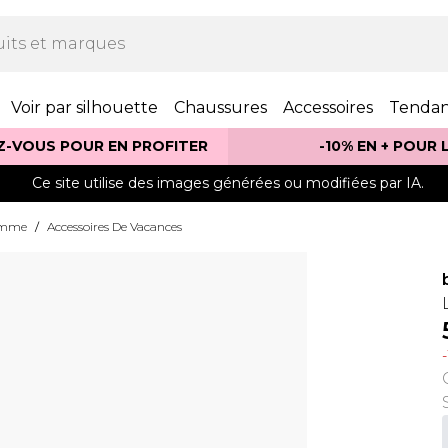
Voir par silhouette
Chaussures
Accessoires
Tenda
Z-VOUS POUR EN PROFITER
-10% EN + POUR
Ce site utilise des images générées ou modifiées par IA.
Femme
/
Accessoires De Vacances