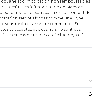
 de douane et d’importation non remboursables.
rir les coûts liés à l’importation de biens de
aleur dans l’UE et sont calculés au moment de
importation seront affichés comme une ligne
ue vous ne finalisiez votre commande. En
ez et acceptez que ces frais ne sont pas
titués en cas de retour ou d’échange, sauf
UV. Non destinés à protéger contre la lumière
ficielle, par exemple dans un solarium. Non
e contre les impacts mécaniques. Non adaptés
€2.99
uit.
ez de 21 jours à compter de la réception pour
€9.99
e avant 14h)
z un retour, la somme de 5.99€ vous sera