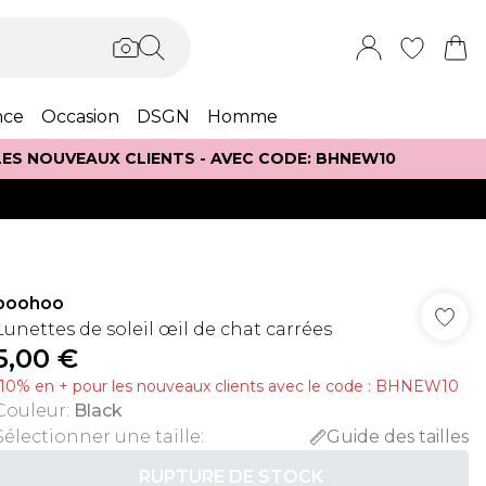
nce
Occasion
DSGN
Homme
 LES NOUVEAUX CLIENTS - AVEC CODE: BHNEW10
boohoo
Lunettes de soleil œil de chat carrées
5,00 €
-10% en + pour les nouveaux clients avec le code : BHNEW10
Couleur
:
Black
Sélectionner une taille
:
Guide des tailles
RUPTURE DE STOCK