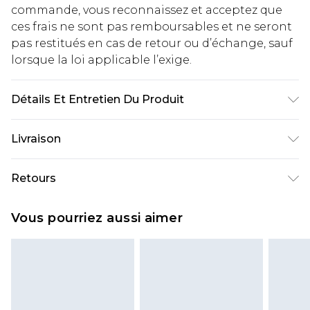
commande, vous reconnaissez et acceptez que
ces frais ne sont pas remboursables et ne seront
pas restitués en cas de retour ou d’échange, sauf
lorsque la loi applicable l’exige.
Détails Et Entretien Du Produit
49% viscose, 27% polyester, 24% nylon. Lavage en
Livraison
machine. Le mannequin porte du M
Livraison standard France
€2.99
Retours
Jusqu'à 7 jours ouvrables
Un problème survient ? Vous disposez de 21 jours
Livraison express France
€9.99
Vous pourriez aussi aimer
à compter de la réception pour nous retourner
Jusqu'à 2 jours ouvrables (commande avant
un article.
14h)
Veuillez noter que si vous effectuez un retour, la
Evri Parcel Shop
€2.99
somme de 5.99€ vous sera demandée.
Jusqu'à 7 jours ouvrables
Veuillez noter que nous ne pouvons pas