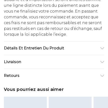
une ligne distincte lors du paiement avant que
vous ne finalisiez votre commande. En passant
commande, vous reconnaissez et acceptez que
ces frais ne sont pas remboursables et ne seront
pas restitués en cas de retour ou d’échange, sauf
lorsque la loi applicable l’exige.
Détails Et Entretien Du Produit
100% polyester Machine wash. Model wears size
Livraison
10.
Livraison standard France
€2.99
Retours
Jusqu'à 7 jours ouvrables
Un problème survient ? Vous disposez de 21 jours
Livraison express France
€9.99
Vous pourriez aussi aimer
à compter de la réception pour nous retourner
Jusqu'à 2 jours ouvrables (commande avant
un article.
14h)
Veuillez noter que si vous effectuez un retour, la