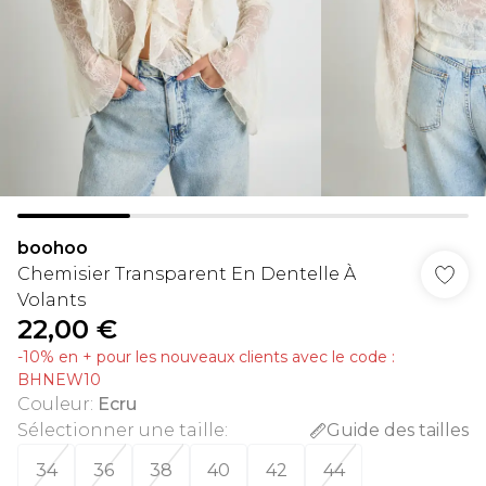
boohoo
Chemisier Transparent En Dentelle À
Volants
22,00 €
-10% en + pour les nouveaux clients avec le code :
BHNEW10
Couleur
:
Ecru
Sélectionner une taille
:
Guide des tailles
34
36
38
40
42
44