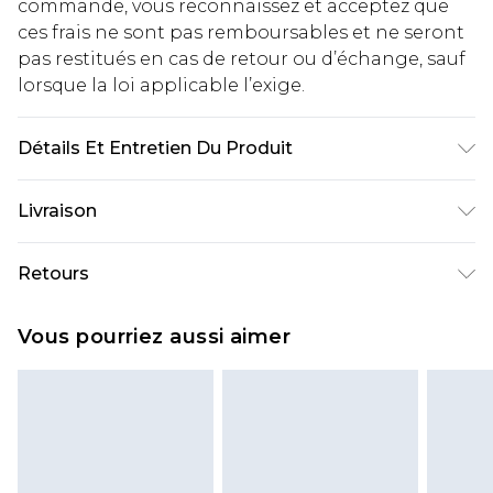
commande, vous reconnaissez et acceptez que
ces frais ne sont pas remboursables et ne seront
pas restitués en cas de retour ou d’échange, sauf
lorsque la loi applicable l’exige.
Détails Et Entretien Du Produit
80% polyester, 20% viscose. Machine wash. Model
Livraison
wears UK size M.
Livraison standard France
€2.99
Retours
Jusqu'à 7 jours ouvrables
Un problème survient ? Vous disposez de 21 jours
Livraison express France
€9.99
Vous pourriez aussi aimer
à compter de la réception pour nous retourner
Jusqu'à 2 jours ouvrables (commande avant
un article.
14h)
Veuillez noter que si vous effectuez un retour, la
Evri Parcel Shop
€2.99
somme de 5.99€ vous sera demandée.
Jusqu'à 7 jours ouvrables
Veuillez noter que nous ne pouvons pas