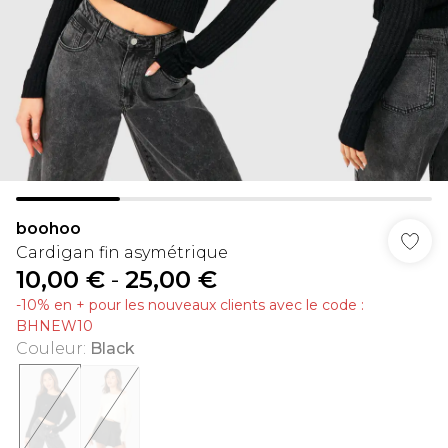
boohoo
Cardigan fin asymétrique
10,00 €
-
25,00 €
-10% en + pour les nouveaux clients avec le code :
BHNEW10
Couleur
:
Black