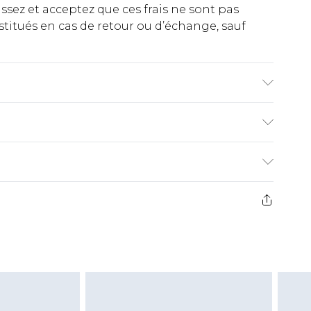
ez et acceptez que ces frais ne sont pas
titués en cas de retour ou d’échange, sauf
. Model wears size 10.
€2.99
ez de 21 jours à compter de la réception pour
€9.99
e avant 14h)
z un retour, la somme de 5.99€ vous sera
€2.99
s pas rembourser les masques tendance, les
gs, les jouets pour adultes, les maillots de
e d'hygiène est endommagé ou endommagé.