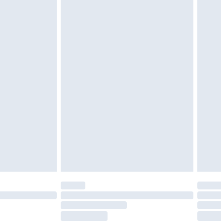
vent être non portés, non lavés et porter leurs
es doivent également être essayées en
n, y compris le linge de lit, les matelas, les
 être inutilisés et dans leur emballage d'origine
roits statutaires.
ité de notre politique de retour.