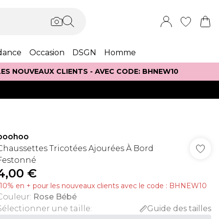
dance
Occasion
DSGN
Homme
 LES NOUVEAUX CLIENTS - AVEC CODE: BHNEW10
boohoo
Chaussettes Tricotées Ajourées À Bord
Festonné
4,00 €
-10% en + pour les nouveaux clients avec le code : BHNEW10
Couleur
:
Rose Bébé
Sélectionner une taille
:
Guide des tailles