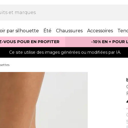
oir par silhouette
Été
Chaussures
Accessoires
Ten
Z-VOUS POUR EN PROFITER
-10% EN + POUR
Ce site utilise des images générées ou modifiées par IA.
settes