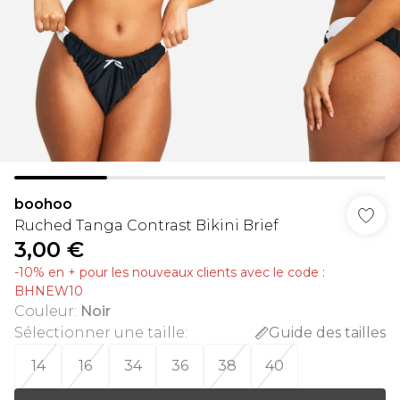
boohoo
Ruched Tanga Contrast Bikini Brief
3,00 €
-10% en + pour les nouveaux clients avec le code :
BHNEW10
Couleur
:
Noir
Sélectionner une taille
:
Guide des tailles
14
16
34
36
38
40