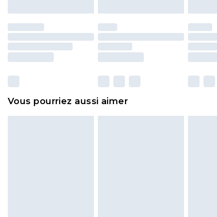
Les chaussures et/ou vêtements doivent être non
portés, non lavés et porter leurs étiquettes
d'origine. Les chaussures doivent également être
essayées en intérieur. Les articles pour la maison,
y compris le linge de lit, les matelas, les
surmatelas et les oreillers, doivent être inutilisés
et dans leur emballage d'origine non ouvert. Ceci
Vous pourriez aussi aimer
n'affecte pas vos droits statutaires.
Cliquez
ici
pour consulter l'intégralité de notre
politique de retour.