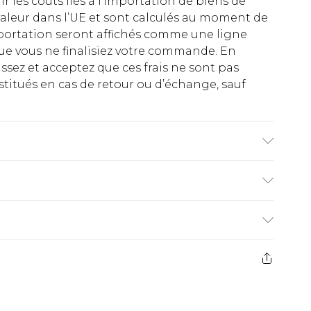
rir les coûts liés à l’importation de biens de
aleur dans l’UE et sont calculés au moment de
importation seront affichés comme une ligne
ue vous ne finalisiez votre commande. En
ez et acceptez que ces frais ne sont pas
titués en cas de retour ou d’échange, sauf
en machine. Le mannequin porte une taille UK
€2.99
ez de 21 jours à compter de la réception pour
€9.99
e avant 14h)
z un retour, la somme de 5.99€ vous sera
€2.99