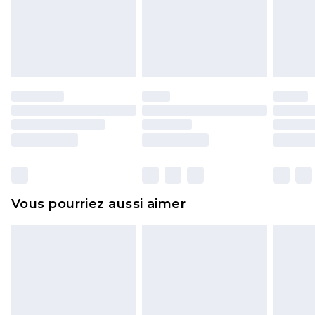
pour adultes, les maillots de bain ou la lingerie si
l'opercule d'hygiène est endommagé ou
endommagé.
Les chaussures et/ou vêtements doivent être non
portés, non lavés et porter leurs étiquettes
d'origine. Les chaussures doivent également être
essayées en intérieur. Les articles pour la maison,
y compris le linge de lit, les matelas, les
surmatelas et les oreillers, doivent être inutilisés
et dans leur emballage d'origine non ouvert. Ceci
Vous pourriez aussi aimer
n'affecte pas vos droits statutaires.
Cliquez
ici
pour consulter l'intégralité de notre
politique de retour.