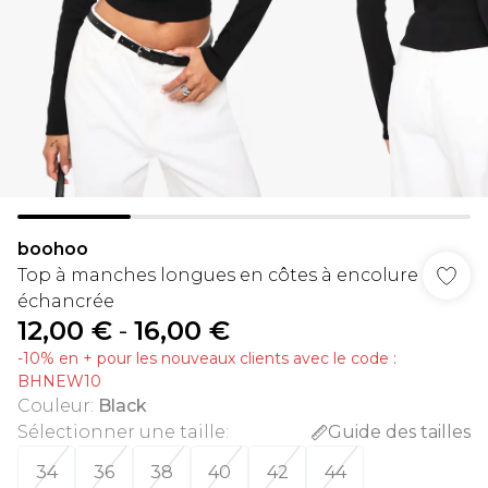
boohoo
Top à manches longues en côtes à encolure
échancrée
12,00 €
-
16,00 €
-10% en + pour les nouveaux clients avec le code :
BHNEW10
Couleur
:
Black
Sélectionner une taille
:
Guide des tailles
34
36
38
40
42
44