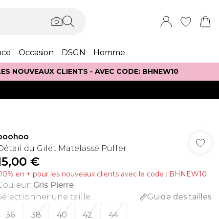
nce
Occasion
DSGN
Homme
 LES NOUVEAUX CLIENTS - AVEC CODE: BHNEW10
boohoo
Détail du Gilet Matelassé Puffer
15,00 €
-10% en + pour les nouveaux clients avec le code : BHNEW10
Couleur
:
Gris Pierre
Sélectionner une taille
:
Guide des tailles
36
38
40
42
44