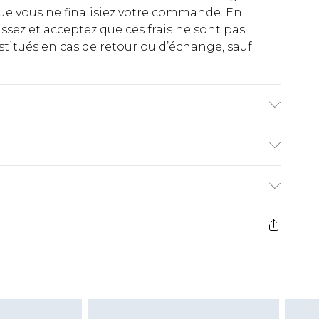
ue vous ne finalisiez votre commande. En
ez et acceptez que ces frais ne sont pas
titués en cas de retour ou d’échange, sauf
mbourrage : 100 % polyester. Ne pas laver.
€2.99
ez de 21 jours à compter de la réception pour
€9.99
e avant 14h)
z un retour, la somme de 5.99€ vous sera
€2.99
s pas rembourser les masques tendance, les
gs, les jouets pour adultes, les maillots de