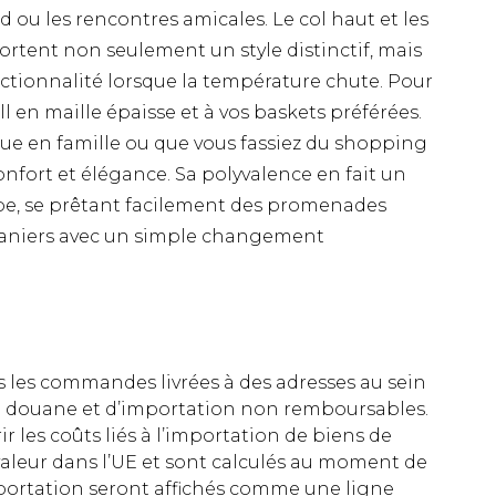
d ou les rencontres amicales. Le col haut et les
rtent non seulement un style distinctif, mais
tionnalité lorsque la température chute. Pour
ll en maille épaisse et à vos baskets préférées.
ue en famille ou que vous fassiez du shopping
 confort et élégance. Sa polyvalence en fait un
be, se prêtant facilement des promenades
taniers avec un simple changement
es les commandes livrées à des adresses au sein
 de douane et d’importation non remboursables.
rir les coûts liés à l’importation de biens de
aleur dans l’UE et sont calculés au moment de
importation seront affichés comme une ligne