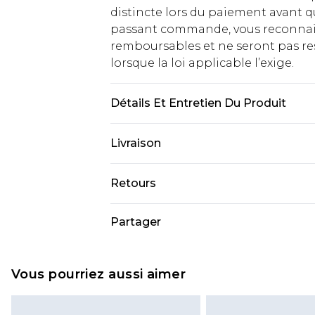
distincte lors du paiement avant q
passant commande, vous reconnaiss
remboursables et ne seront pas res
lorsque la loi applicable l’exige.
Détails Et Entretien Du Produit
Coque : 100 % nylon. Doublure et re
Livraison
Mannequin porte du UK 10
Livraison standard France
Retours
Jusqu'à 7 jours ouvrables
Un problème survient ? Vous dispos
Partager
Livraison express France
nous retourner un article.
Jusqu'à 2 jours ouvrables (command
Veuillez noter que si vous effectue
Evri Parcel Shop
demandée.
Vous pourriez aussi aimer
Jusqu'à 7 jours ouvrables
Veuillez noter que nous ne pouvon
cosmétiques, les bijoux pour piercin