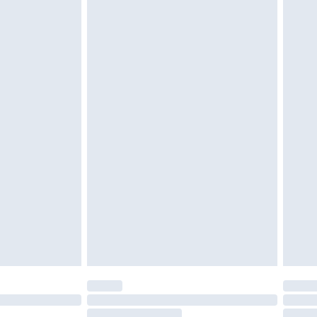
e d'hygiène est endommagé ou endommagé.
vent être non portés, non lavés et porter leurs
es doivent également être essayées en
n, y compris le linge de lit, les matelas, les
 être inutilisés et dans leur emballage d'origine
roits statutaires.
ité de notre politique de retour.