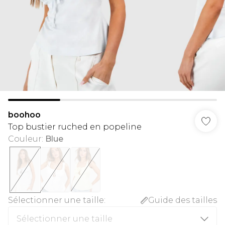
boohoo
Top bustier ruched en popeline
Couleur
:
Blue
Sélectionner une taille
:
Guide des tailles