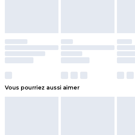
pour adultes, les maillots de bain ou la lingerie si
l'opercule d'hygiène est endommagé ou
endommagé.
Les chaussures et/ou vêtements doivent être non
portés, non lavés et porter leurs étiquettes
d'origine. Les chaussures doivent également être
essayées en intérieur. Les articles pour la maison,
y compris le linge de lit, les matelas, les
surmatelas et les oreillers, doivent être inutilisés
et dans leur emballage d'origine non ouvert. Ceci
Vous pourriez aussi aimer
n'affecte pas vos droits statutaires.
Cliquez
ici
pour consulter l'intégralité de notre
politique de retour.