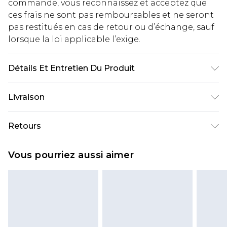
commande, vous reconnaissez et acceptez que
ces frais ne sont pas remboursables et ne seront
pas restitués en cas de retour ou d’échange, sauf
lorsque la loi applicable l’exige.
Détails Et Entretien Du Produit
77% VISCOSE 20% NYLON 3% ÉLASTANE. Lavable
Livraison
en machine. Le mannequin porte une taille UK 16.
Livraison standard France
€2.99
Retours
Jusqu'à 7 jours ouvrables
Un problème survient ? Vous disposez de 21 jours
Livraison express France
€9.99
Vous pourriez aussi aimer
à compter de la réception pour nous retourner
Jusqu'à 2 jours ouvrables (commande avant
un article.
14h)
Veuillez noter que si vous effectuez un retour, la
Evri Parcel Shop
€2.99
somme de 5.99€ vous sera demandée.
Jusqu'à 7 jours ouvrables
Veuillez noter que nous ne pouvons pas