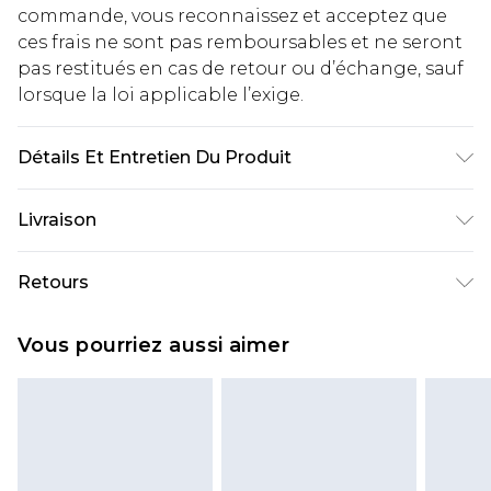
commande, vous reconnaissez et acceptez que
ces frais ne sont pas remboursables et ne seront
pas restitués en cas de retour ou d’échange, sauf
lorsque la loi applicable l’exige.
Détails Et Entretien Du Produit
95% Polyester 5% Elastane
Livraison
Livraison standard France
€2.99
Retours
Jusqu'à 7 jours ouvrables
Un problème survient ? Vous disposez de 21 jours
Livraison express France
€9.99
Vous pourriez aussi aimer
à compter de la réception pour nous retourner
Jusqu'à 2 jours ouvrables (commande avant
un article.
14h)
Veuillez noter que si vous effectuez un retour, la
Evri Parcel Shop
€2.99
somme de 5.99€ vous sera demandée.
Jusqu'à 7 jours ouvrables
Veuillez noter que nous ne pouvons pas