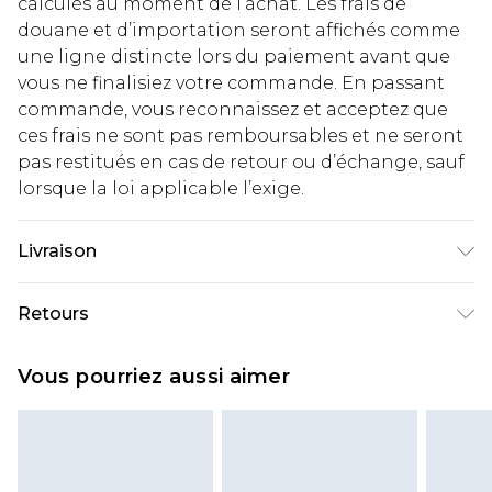
calculés au moment de l’achat. Les frais de
douane et d’importation seront affichés comme
une ligne distincte lors du paiement avant que
vous ne finalisiez votre commande. En passant
commande, vous reconnaissez et acceptez que
ces frais ne sont pas remboursables et ne seront
pas restitués en cas de retour ou d’échange, sauf
lorsque la loi applicable l’exige.
Livraison
Livraison standard France
€2.99
Retours
Jusqu'à 7 jours ouvrables
Un problème survient ? Vous disposez de 21 jours
Livraison express France
€9.99
Vous pourriez aussi aimer
à compter de la réception pour nous retourner
Jusqu'à 2 jours ouvrables (commande avant
un article.
14h)
Veuillez noter que si vous effectuez un retour, la
Evri Parcel Shop
€2.99
somme de 5.99€ vous sera demandée.