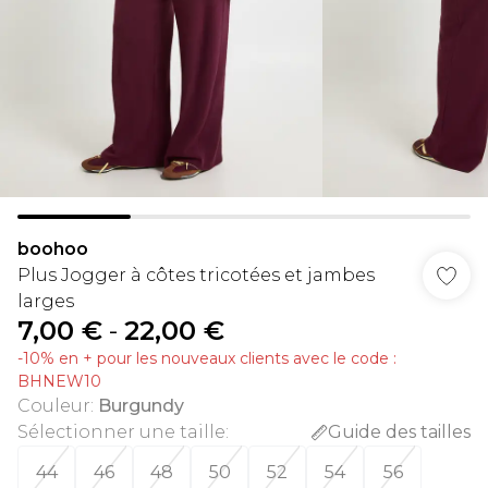
boohoo
Plus Jogger à côtes tricotées et jambes
larges
7,00 €
-
22,00 €
-10% en + pour les nouveaux clients avec le code :
BHNEW10
Couleur
:
Burgundy
Sélectionner une taille
:
Guide des tailles
44
46
48
50
52
54
56