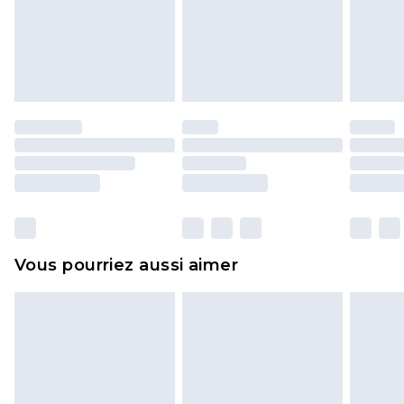
pour adultes, les maillots de bain ou la lingerie si
l'opercule d'hygiène est endommagé ou
endommagé.
Les chaussures et/ou vêtements doivent être non
portés, non lavés et porter leurs étiquettes
d'origine. Les chaussures doivent également être
essayées en intérieur. Les articles pour la maison,
y compris le linge de lit, les matelas, les
surmatelas et les oreillers, doivent être inutilisés
et dans leur emballage d'origine non ouvert. Ceci
Vous pourriez aussi aimer
n'affecte pas vos droits statutaires.
Cliquez
ici
pour consulter l'intégralité de notre
politique de retour.