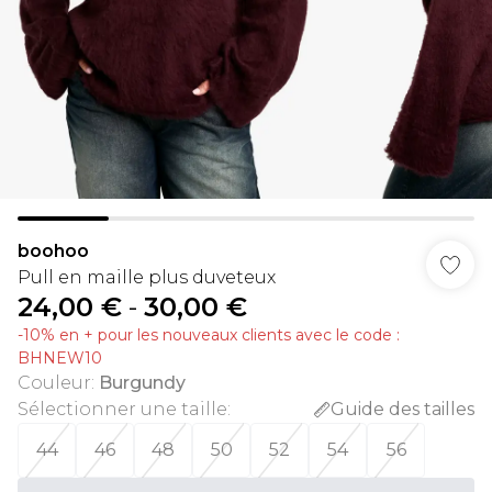
boohoo
Pull en maille plus duveteux
24,00 €
-
30,00 €
-10% en + pour les nouveaux clients avec le code :
BHNEW10
Couleur
:
Burgundy
Sélectionner une taille
:
Guide des tailles
44
46
48
50
52
54
56