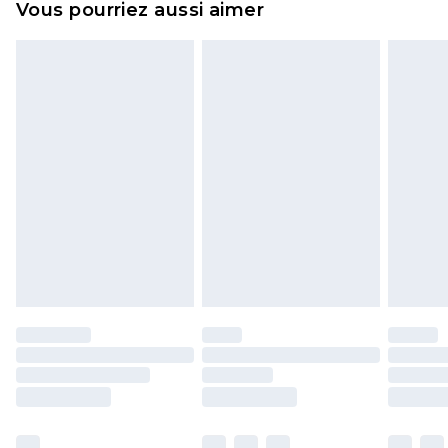
Vous pourriez aussi aimer
n'affecte pas vos droits statutaires.
Cliquez
ici
pour consulter l'intégralité de notre
politique de retour.