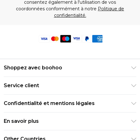
consentez également à l'utilisation de vos
coordonnées conformément à notre
Politique de
confidentialité.
Shoppez avec boohoo
Livraison Club Premier
Service client
Guide des tailles
Retournez votre commande
PayPal
Confidentialité et mentions légales
Foire Aux Questions
Clearpay
Politique de confidentialité
Informations de livraison
En savoir plus
Klarna
Conditions générales
Informations sur les retours
Réduction étudiant - Student Beans
Carrières chez Boohoo
Conditions d'utilisation
Other Countries
Contactez-nous