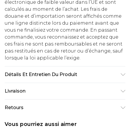
électronique de faible valeur dans l’UE et sont
calculés au moment de l’achat. Les frais de
douane et d’importation seront affichés comme
une ligne distincte lors du paiement avant que
vous ne finalisiez votre commande. En passant
commande, vous reconnaissez et acceptez que
ces frais ne sont pas remboursables et ne seront
pas restitués en cas de retour ou d’échange, sauf
lorsque la loi applicable l’exige.
Détails Et Entretien Du Produit
60% Coton 40% Polyester. Lavable en machine.
Livraison
Le mannequin porte une taille UK 16.
Livraison standard France
€2.99
Retours
Jusqu'à 7 jours ouvrables
Un problème survient ? Vous disposez de 21 jours
Livraison express France
€9.99
Vous pourriez aussi aimer
à compter de la réception pour nous retourner