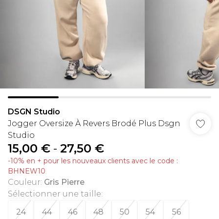
DSGN Studio
Jogger Oversize À Revers Brodé Plus Dsgn
Studio
15,00 €
-
27,50 €
-10% en + pour les nouveaux clients avec le code :
BHNEW10
Couleur
:
Gris Pierre
Sélectionner une taille
:
24
44
46
48
50
54
56