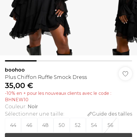
boohoo
Plus Chiffon Ruffle Smock Dress
35,00 €
-10% en + pour les nouveaux clients avec le code :
BHNEW10
Couleur
:
Noir
Sélectionner une taille
:
Guide des tailles
44
46
48
50
52
54
56