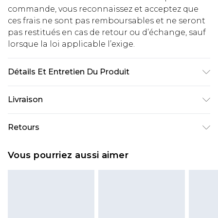
commande, vous reconnaissez et acceptez que
ces frais ne sont pas remboursables et ne seront
pas restitués en cas de retour ou d’échange, sauf
lorsque la loi applicable l’exige.
Détails Et Entretien Du Produit
100% Polyester
Livraison
Livraison standard France
€2.99
Retours
Jusqu'à 7 jours ouvrables
Un problème survient ? Vous disposez de 21 jours
Livraison express France
€9.99
Vous pourriez aussi aimer
à compter de la réception pour nous retourner
Jusqu'à 2 jours ouvrables (commande avant
un article.
14h)
Veuillez noter que si vous effectuez un retour, la
Evri Parcel Shop
€2.99
somme de 5.99€ vous sera demandée.
Jusqu'à 7 jours ouvrables
Veuillez noter que nous ne pouvons pas