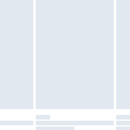
e d'hygiène est endommagé ou endommagé.
vent être non portés, non lavés et porter leurs
es doivent également être essayées en
n, y compris le linge de lit, les matelas, les
 être inutilisés et dans leur emballage d'origine
roits statutaires.
ité de notre politique de retour.