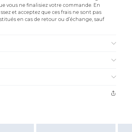
ue vous ne finalisiez votre commande. En
ez et acceptez que ces frais ne sont pas
titués en cas de retour ou d’échange, sauf
€2.99
ez de 21 jours à compter de la réception pour
€9.99
e avant 14h)
z un retour, la somme de 5.99€ vous sera
€2.99
s pas rembourser les masques tendance, les
gs, les jouets pour adultes, les maillots de