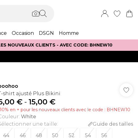
nce
Occasion
DSGN
Homme
 LES NOUVEAUX CLIENTS - AVEC CODE: BHNEW10
boohoo
T-shirt ajusté Plus Bikini
6,00 €
-
15,00 €
-10% en + pour les nouveaux clients avec le code : BHNEW10
Couleur
:
White
Sélectionner une taille
:
Guide des tailles
44
46
48
50
52
54
56