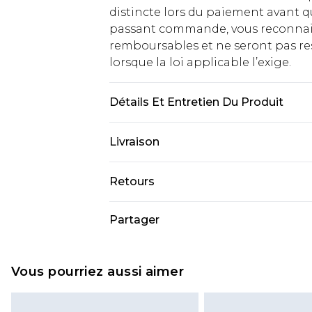
distincte lors du paiement avant q
passant commande, vous reconnaiss
remboursables et ne seront pas res
lorsque la loi applicable l’exige.
Détails Et Entretien Du Produit
95 % COTON 5 % ÉLASTHANE
Livraison
Livraison standard France
Retours
Jusqu'à 7 jours ouvrables
Un problème survient ? Vous dispos
Partager
Livraison express France
nous retourner un article.
Jusqu'à 2 jours ouvrables (command
Veuillez noter que si vous effectue
Evri Parcel Shop
demandée.
Vous pourriez aussi aimer
Jusqu'à 7 jours ouvrables
Veuillez noter que nous ne pouvon
cosmétiques, les bijoux pour piercin