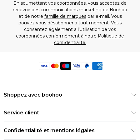
En soumettant vos coordonnées, vous acceptez de
recevoir des communications marketing de Boohoo
et de notre
famille de marques
par e-mail. Vous
pouvez vous désabonner à tout moment. Vous
consentez également à l'utilisation de vos
coordonnées conformément à notre
Politique de
confidentialité.
Shoppez avec boohoo
Livraison Club Premier
Service client
Guide des tailles
Retournez votre commande
PayPal
Confidentialité et mentions légales
Foire Aux Questions
Clearpay