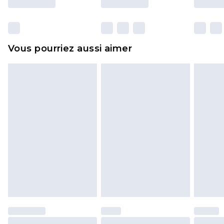
y compris le linge de lit, les matelas, les
surmatelas et les oreillers, doivent être inutilisés
et dans leur emballage d'origine non ouvert. Ceci
Vous pourriez aussi aimer
n'affecte pas vos droits statutaires.
Cliquez
ici
pour consulter l'intégralité de notre
politique de retour.