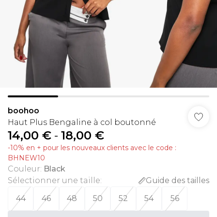
boohoo
Haut Plus Bengaline à col boutonné
14,00 €
-
18,00 €
-10% en + pour les nouveaux clients avec le code :
BHNEW10
Couleur
:
Black
Sélectionner une taille
:
Guide des tailles
44
46
48
50
52
54
56