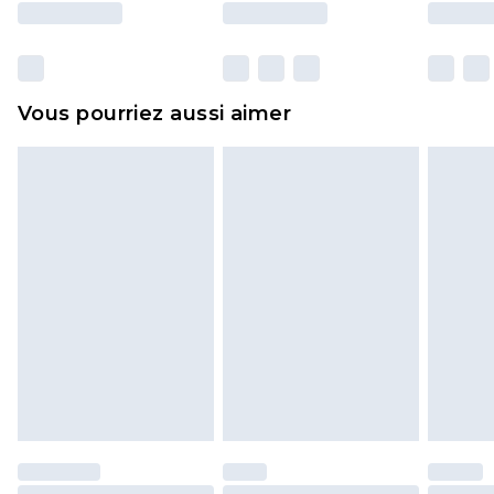
essayées en intérieur. Les articles pour la maison,
y compris le linge de lit, les matelas, les
surmatelas et les oreillers, doivent être inutilisés
et dans leur emballage d'origine non ouvert. Ceci
Vous pourriez aussi aimer
n'affecte pas vos droits statutaires.
Cliquez
ici
pour consulter l'intégralité de notre
politique de retour.