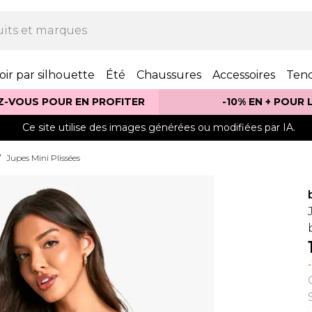
oir par silhouette
Été
Chaussures
Accessoires
Ten
Z-VOUS POUR EN PROFITER
-10% EN + POUR
Ce site utilise des images générées ou modifiées par IA.
/
Jupes Mini Plissées