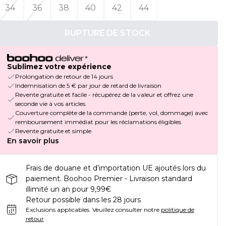
34
36
38
40
42
44
RUPTURE DE STOCK
Sublimez votre expérience
Prolongation de retour de 14 jours
Indemnisation de 5 € par jour de retard de livraison
Revente gratuite et facile - récupérez de la valeur et offrez une
seconde vie à vos articles.
Couverture complète de la commande (perte, vol, dommage) avec
remboursement immédiat pour les réclamations éligibles
Revente gratuite et simple
En savoir plus
Frais de douane et d’importation UE ajoutés lors du
paiement. Boohoo Premier - Livraison standard
illimité un an pour 9,99€
Retour possible dans les 28 jours
Exclusions applicables.
Veuillez consulter notre
politique de
retour