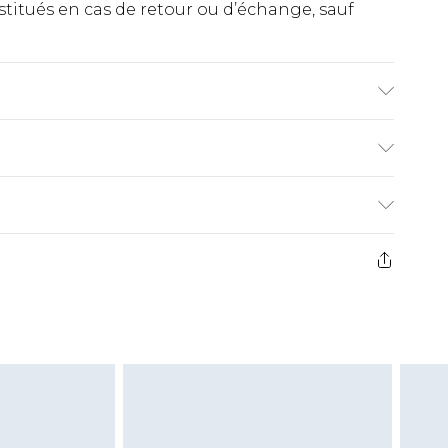
titués en cas de retour ou d’échange, sauf
. Le mannequin porte la taille UK 10.
€2.99
ez de 21 jours à compter de la réception pour
€9.99
e avant 14h)
z un retour, la somme de 5.99€ vous sera
€2.99
s pas rembourser les masques tendance, les
gs, les jouets pour adultes, les maillots de
e d'hygiène est endommagé ou endommagé.
vent être non portés, non lavés et porter leurs