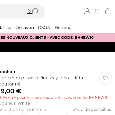
dance
Occasion
DSGN
Homme
 LES NOUVEAUX CLIENTS - AVEC CODE: BHNEW10
boohoo
Jupe mini plissée à fines rayures et détail
boutonné
19,00 €
-10% en + pour les nouveaux clients avec le code : BHNEW10
Couleur
:
White
Sélectionner une taille
:
Guide des tailles