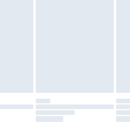
es doivent également être essayées en
n, y compris le linge de lit, les matelas, les
 être inutilisés et dans leur emballage d'origine
roits statutaires.
ité de notre politique de retour.