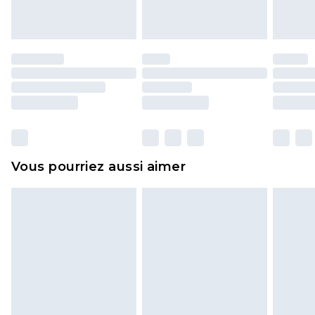
endommagé.
Les chaussures et/ou vêtements doivent être non
portés, non lavés et porter leurs étiquettes
d'origine. Les chaussures doivent également être
essayées en intérieur. Les articles pour la maison,
y compris le linge de lit, les matelas, les
surmatelas et les oreillers, doivent être inutilisés
et dans leur emballage d'origine non ouvert. Ceci
Vous pourriez aussi aimer
n'affecte pas vos droits statutaires.
Cliquez
ici
pour consulter l'intégralité de notre
politique de retour.