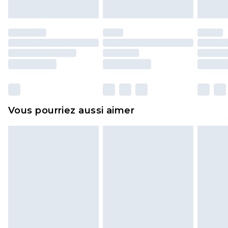
endommagé.
Les chaussures et/ou vêtements doivent être non
portés, non lavés et porter leurs étiquettes
d'origine. Les chaussures doivent également être
essayées en intérieur. Les articles pour la maison,
y compris le linge de lit, les matelas, les
surmatelas et les oreillers, doivent être inutilisés
et dans leur emballage d'origine non ouvert. Ceci
Vous pourriez aussi aimer
n'affecte pas vos droits statutaires.
Cliquez
ici
pour consulter l'intégralité de notre
politique de retour.