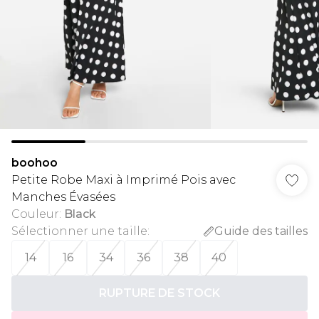
boohoo
Petite Robe Maxi à Imprimé Pois avec
Manches Évasées
Couleur
:
Black
Sélectionner une taille
:
Guide des tailles
14
16
34
36
38
40
RUPTURE DE STOCK