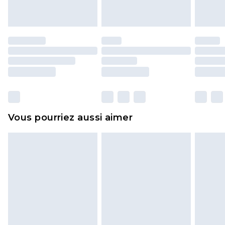
endommagé.
Les chaussures et/ou vêtements doivent être non
portés, non lavés et porter leurs étiquettes
d'origine. Les chaussures doivent également être
essayées en intérieur. Les articles pour la maison,
y compris le linge de lit, les matelas, les
surmatelas et les oreillers, doivent être inutilisés
et dans leur emballage d'origine non ouvert. Ceci
Vous pourriez aussi aimer
n'affecte pas vos droits statutaires.
Cliquez
ici
pour consulter l'intégralité de notre
politique de retour.