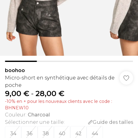
boohoo
Micro-short en synthétique avec détails de
poche
9,00 €
-
28,00 €
-10% en + pour les nouveaux clients avec le code :
BHNEW10
Couleur
:
Charcoal
Sélectionner une taille
:
Guide des tailles
34
36
38
40
42
44