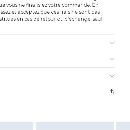
ue vous ne finalisiez votre commande. En
ez et acceptez que ces frais ne sont pas
titués en cas de retour ou d’échange, sauf
Doublure : 100% Polyester. Laver avec des
porte une taille UK 10
€2.99
ez de 21 jours à compter de la réception pour
€9.99
e avant 14h)
z un retour, la somme de 5.99€ vous sera
€2.99
s pas rembourser les masques tendance, les
gs, les jouets pour adultes, les maillots de