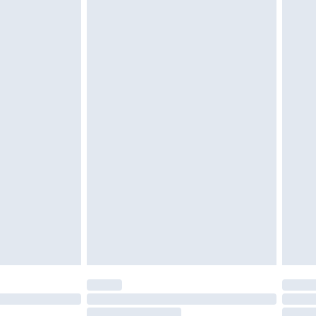
e d'hygiène est endommagé ou endommagé.
vent être non portés, non lavés et porter leurs
es doivent également être essayées en
n, y compris le linge de lit, les matelas, les
 être inutilisés et dans leur emballage d'origine
roits statutaires.
ité de notre politique de retour.