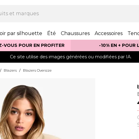
oir par silhouette
Été
Chaussures
Accessoires
Ten
Z-VOUS POUR EN PROFITER
-10% EN + POUR
Ce site utilise des images générées ou modifiées par IA.
/
Blazers
/
Blazers Oversize