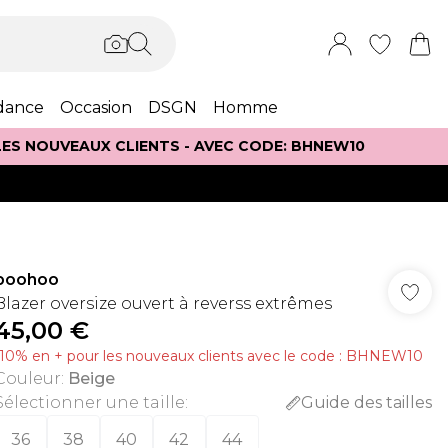
dance
Occasion
DSGN
Homme
 LES NOUVEAUX CLIENTS - AVEC CODE: BHNEW10
boohoo
Blazer oversize ouvert à reverss extrêmes
45,00 €
-10% en + pour les nouveaux clients avec le code : BHNEW10
Couleur
:
Beige
Sélectionner une taille
:
Guide des tailles
36
38
40
42
44