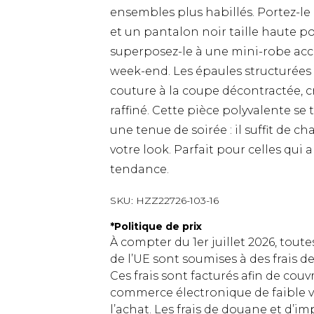
ensembles plus habillés. Portez-l
et un pantalon noir taille haute 
superposez-le à une mini-robe ac
week-end. Les épaules structurées 
couture à la coupe décontractée, cré
raffiné. Cette pièce polyvalente se
une tenue de soirée : il suffit de
votre look. Parfait pour celles qui
tendance.
SKU:
HZZ22726-103-16
*
Politique de prix
À compter du 1er juillet 2026, tout
de l’UE sont soumises à des frais
Ces frais sont facturés afin de couv
commerce électronique de faible v
l’achat. Les frais de douane et d’