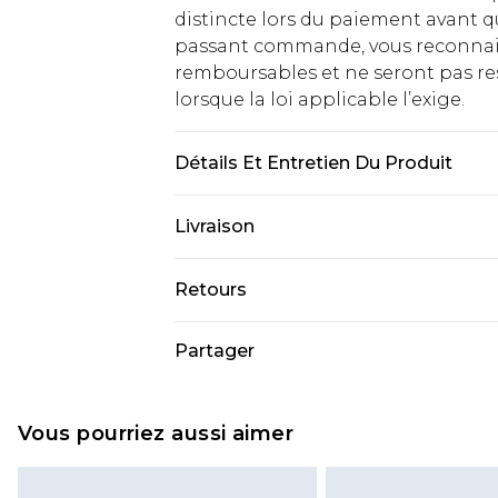
distincte lors du paiement avant q
passant commande, vous reconnaiss
remboursables et ne seront pas res
lorsque la loi applicable l’exige.
Détails Et Entretien Du Produit
80% Polyester, 20% Viscose/Rayon. 
Livraison
couleurs similaires. Le mannequin 
Livraison standard France
Retours
Jusqu'à 7 jours ouvrables
Un problème survient ? Vous dispos
Partager
Livraison express France
nous retourner un article.
Jusqu'à 2 jours ouvrables (command
Veuillez noter que si vous effectue
Evri Parcel Shop
demandée.
Vous pourriez aussi aimer
Jusqu'à 7 jours ouvrables
Veuillez noter que nous ne pouvon
cosmétiques, les bijoux pour piercin