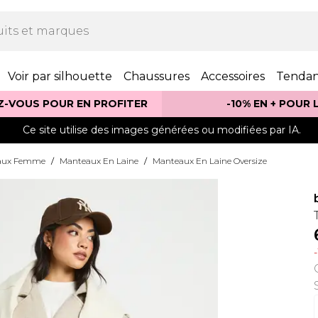
Voir par silhouette
Chaussures
Accessoires
Tenda
Z-VOUS POUR EN PROFITER
-10% EN + POUR
Ce site utilise des images générées ou modifiées par IA.
aux Femme
/
Manteaux En Laine
/
Manteaux En Laine Oversize