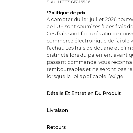
SKU:
HZZ31817-165-16
*
Politique de prix
À compter du 1er juillet 2026, tout
de l’UE sont soumises à des frais
Ces frais sont facturés afin de couv
commerce électronique de faible v
l’achat. Les frais de douane et d’
distincte lors du paiement avant q
passant commande, vous reconnaiss
remboursables et ne seront pas res
lorsque la loi applicable l’exige.
Détails Et Entretien Du Produit
100 % polyester. Ne pas laver. Le m
Livraison
Livraison standard France
Retours
Jusqu'à 7 jours ouvrables