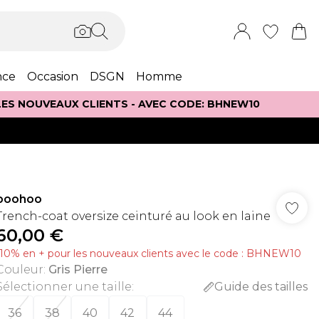
nce
Occasion
DSGN
Homme
 LES NOUVEAUX CLIENTS - AVEC CODE: BHNEW10
boohoo
Trench-coat oversize ceinturé au look en laine
60,00 €
-10% en + pour les nouveaux clients avec le code : BHNEW10
Couleur
:
Gris Pierre
Sélectionner une taille
:
Guide des tailles
36
38
40
42
44