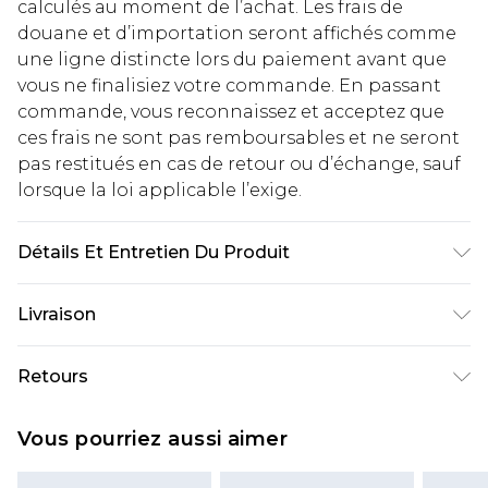
calculés au moment de l’achat. Les frais de
douane et d’importation seront affichés comme
une ligne distincte lors du paiement avant que
vous ne finalisiez votre commande. En passant
commande, vous reconnaissez et acceptez que
ces frais ne sont pas remboursables et ne seront
pas restitués en cas de retour ou d’échange, sauf
lorsque la loi applicable l’exige.
Détails Et Entretien Du Produit
97% Polyester, 3% Élasthanne/Spandex. Doublure
Livraison
: 100% Polyester. Laver avec des couleurs
similaires. Le mannequin porte la taille UK 10
Livraison standard France
€2.99
Retours
Jusqu'à 7 jours ouvrables
Un problème survient ? Vous disposez de 21 jours
Livraison express France
€9.99
Vous pourriez aussi aimer
à compter de la réception pour nous retourner
Jusqu'à 2 jours ouvrables (commande avant
un article.