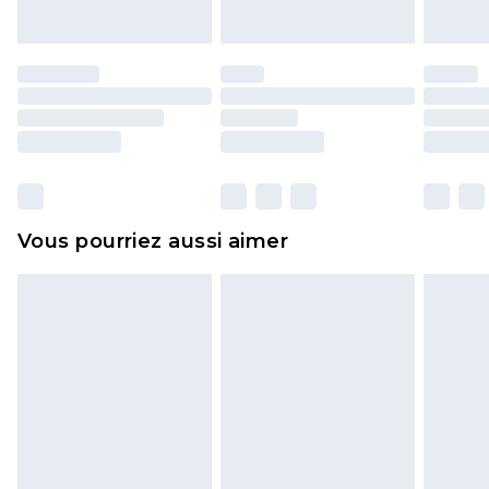
endommagé.
Les chaussures et/ou vêtements doivent être non
portés, non lavés et porter leurs étiquettes
d'origine. Les chaussures doivent également être
essayées en intérieur. Les articles pour la maison,
y compris le linge de lit, les matelas, les
surmatelas et les oreillers, doivent être inutilisés
et dans leur emballage d'origine non ouvert. Ceci
Vous pourriez aussi aimer
n'affecte pas vos droits statutaires.
Cliquez
ici
pour consulter l'intégralité de notre
politique de retour.