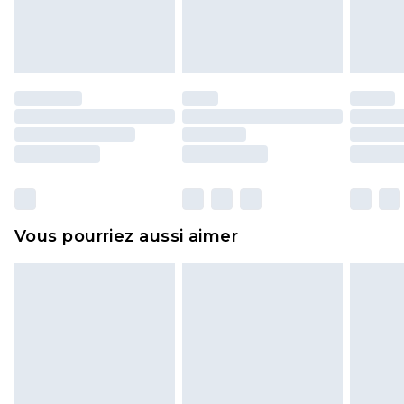
l'opercule d'hygiène est endommagé ou
endommagé.
Les chaussures et/ou vêtements doivent être non
portés, non lavés et porter leurs étiquettes
d'origine. Les chaussures doivent également être
essayées en intérieur. Les articles pour la maison,
y compris le linge de lit, les matelas, les
surmatelas et les oreillers, doivent être inutilisés
et dans leur emballage d'origine non ouvert. Ceci
Vous pourriez aussi aimer
n'affecte pas vos droits statutaires.
Cliquez
ici
pour consulter l'intégralité de notre
politique de retour.